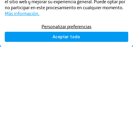
el sitio web y mejorar su experiencia general. Puede optar por
no participar en este procesamiento en cualquier momento.
Más información.
Política de Protección de Datos
Condiciones Legales
Contacto
Personalizar preferencias
©
2026
@customer.name.withTrademark
Todos los derechos
reservados.
Aceptar todo